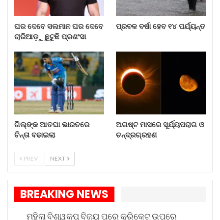
ବାସ୍ତବର ରୂପ ନେଇଥିବାରୁ ଶ୍ରୀ ପ୍ରଧାନ ଶ୍ରୀ ରେନଜନଙ୍କୁ
ଧନ୍ୟବାଦ ଜଣାଇଛନ୍ତି । ସେ କହିଛନ୍ତି ଯେ ଓଡ଼ିଶାର
ଘର ଦେବେ ସଲମାନ ଘର ଦେବେ
ପ୍ରବଳ ବର୍ଷା ହେବ ୧୪ ପର୍ଯ୍ୟନ୍ତ
ଯୁବବର୍ଗଙ୍କ ପାଇଁ ଆଜି ଏକ ବଡ଼ ଦିନ । ବିଶ୍ୱର ଅନେକ
ଚାରିଆଡ଼ୁ ଛୁଟୁଛି ପ୍ରଶଂସା
ସ୍ଥାନକୁ ଯିବାବେଳେ ଓଡ଼ିଆ ପିଲା ମାନଙ୍କୁ ଭେଟିବା ବେଳେ
ସମସ୍ତଙ୍କ ମନରେ ଓଡ଼ିଶାରେ ସୁଯୋଗ ମିଳିବା ନେଇ ପ୍ରଶ୍ନ
ଥିଲା । ମାତ୍ର ଆଜି ପ୍ରଧାନମନ୍ତ୍ରୀ ନରେନ୍ଦ୍ର ମୋଦିଙ୍କ ଡିଜିଟାଲ
ଇଣ୍ଡିଆ ଓ ଇନୋଭେସନର ସ୍ୱପ୍ନ ସାକାର ହେଉଛି ।
ଗିଲ୍‌ଙ୍କ ଆତଘା ଭାରତରେ
ଅଗଷ୍ଟ ମାସରେ ସୂର୍ଯ୍ୟପରାଗ ଓ
ଚିନ୍ତା ବଢାଇଲା
ଚନ୍ଦ୍ରଗ୍ରହଣ
PREV
NEXT
BREAKING NEWS
ମହିଳା ବିଶ୍ୱକପ୍ ବିଜୟ ପରେ କ୍ରିକେଟ୍ ଉପରେ