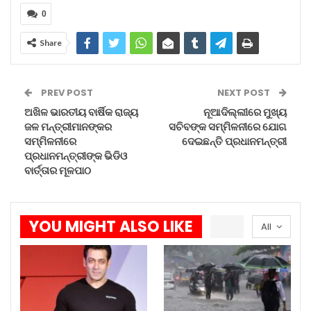
0
ପ୍ରବଳ ବର୍ଷା ହେବ ୧୪ ପର୍ଯ୍ୟନ୍ତ
Share
Aug 8, 2026
ଗିଲ୍‌ଙ୍କ ଆତଘା ଭାରତରେ ଚିନ୍ତା…
PREV POST
NEXT POST
Aug 8, 2026
ଅଖିଳ ଭାରତୀୟ ବାର୍ଷିକ ରାଜ୍ୟ
ନୂଆଦିଲ୍ଲୀରେ ମୁଖ୍ୟ
ଜଳ ମନ୍ତ୍ରୀମାନଙ୍କର
ସଚିବଙ୍କ ସମ୍ମିଳନୀରେ ଯୋଗ
ସମ୍ମିଳନୀରେ
ଦେଇଛନ୍ତି ପ୍ରଧାନମନ୍ତ୍ରୀ
ଅଗଷ୍ଟ ମାସରେ ସୂର୍ଯ୍ୟପରାଗ ଓ…
ପ୍ରଧାନମନ୍ତ୍ରୀଙ୍କ ଭିଡିଓ
Aug 8, 2026
ବାର୍ତ୍ତାର ମୂଳପାଠ
YOU MIGHT ALSO LIKE
All
କିଛି ବର୍ଷ ପୂର୍ବେ ଡାଭୋସ ଠାରେ ବିଶ୍ୱ ଅର୍ଥନୀତି
ଫୋରମର ଏକ ବୈଠକରେ ସେ ଡେଲଏଟରର ଗ୍ଲୋବାଲ
ସିଇଓ ପୁନୀତ ରେନଜେନଙ୍କୁ ଓଡ଼ିଶାରେ ଡେଲୋଏଟର ଏକ
ସେଣ୍ଟର ଖୋଲିବା ପାଇଁ ଅନୁରୋଧ କରିଥିଲେ । ଆଜି ଏହା