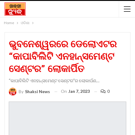
Home
ଓଡିଶା
ଭୁବନେଶ୍ୱରରେ ଡେଲୋଏଟର
“କାପାବିଲିଟି ଏନହାନ୍ସମେଣ୍ଟ
ସେଣ୍ଟର” ଲୋକାର୍ପିତ
“କାପାବିଲିଟି ଏନହାନ୍ସମେଣ୍ଟ ସେଣ୍ଟର”ର ଲୋକାର୍ପଣ…
On
Jan 7, 2023
0
By
Shaksi News