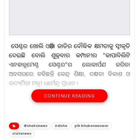
ସେଣ୍ଟର ଖୋଲି ଓଡ଼ିଆ ଜାତିର ବୌଦ୍ଧିକ କ୍ଷମତାକୁ ସ୍ୱୀକୃତି
ଦେଇଛି ବୋଲି ଶୁକ୍ରବାର କମ୍ପାନୀର “କାପାବିଲିଟି
ଏନହାନ୍ସମେଣ୍ଟ ସେଣ୍ଟର”ର ଲୋକାର୍ପଣ କରିବା
ଅବସରରେ କହିଛନ୍ତି କେନ୍ଦ୍ର ଶିକ୍ଷା, ଦକ୍ଷତା ବିକାଶ ଓ
ଉଦ୍ୟମିତା ମନ୍ତ୍ରୀ ଧର୍ମେନ୍ଦ୍ର ପ୍ରଧାନ ।
CONTINUE READING
ଆହୁରି ପଢ଼ନ୍ତୁ...
ଘର ଦେବେ ସଲମାନ ଘର ଦେବେ
#shaksinews
Odisha
pib bhubanewswar
ଚାରିଆଡ଼ୁ…
statenews
Aug 8, 2026